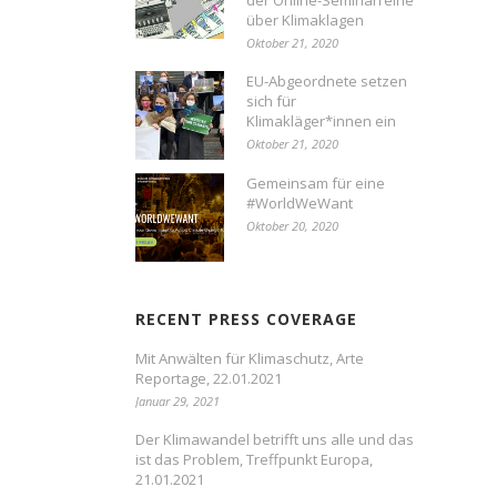
der Online-Seminarreihe
über Klimaklagen
Oktober 21, 2020
EU-Abgeordnete setzen
sich für
Klimakläger*innen ein
Oktober 21, 2020
Gemeinsam für eine
#WorldWeWant
Oktober 20, 2020
RECENT PRESS COVERAGE
Mit Anwälten für Klimaschutz, Arte
Reportage, 22.01.2021
Januar 29, 2021
Der Klimawandel betrifft uns alle und das
ist das Problem, Treffpunkt Europa,
21.01.2021