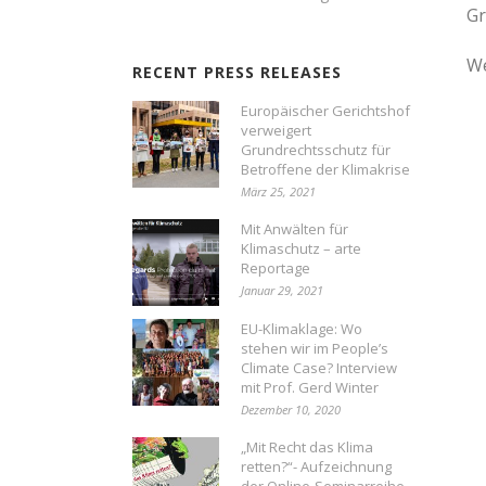
Gr
We
RECENT PRESS RELEASES
Europäischer Gerichtshof
verweigert
Grundrechtsschutz für
Betroffene der Klimakrise
März 25, 2021
Mit Anwälten für
Klimaschutz – arte
Reportage
Januar 29, 2021
EU-Klimaklage: Wo
stehen wir im People’s
Climate Case? Interview
mit Prof. Gerd Winter
Dezember 10, 2020
„Mit Recht das Klima
retten?“- Aufzeichnung